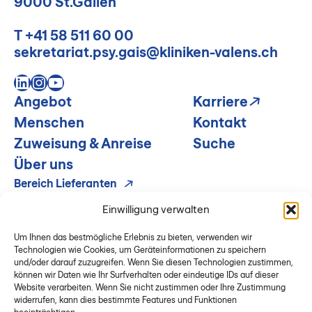
9000 St.Gallen
T
+41 58 511 60 00
sekretariat.psy.gais@kliniken-valens.ch
LinkedIn
Instagram
YouTube
Angebot
Karriere
Menschen
Kontakt
Zuweisung & Anreise
Suche
Über uns
Bereich Lieferanten
Disclaimer
Einwilligung verwalten
Impressum & Datenschutz
Um Ihnen das bestmögliche Erlebnis zu bieten, verwenden wir
Technologien wie Cookies, um Geräteinformationen zu speichern
und/oder darauf zuzugreifen. Wenn Sie diesen Technologien zustimmen,
können wir Daten wie Ihr Surfverhalten oder eindeutige IDs auf dieser
Website verarbeiten. Wenn Sie nicht zustimmen oder Ihre Zustimmung
widerrufen, kann dies bestimmte Features und Funktionen