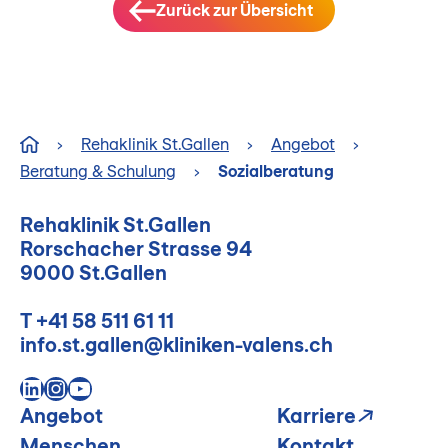
Zurück zur Übersicht
›
Rehaklinik St.Gallen
›
Angebot
›
Beratung & Schulung
›
Sozialberatung
Rehaklinik St.Gallen
Rorschacher Strasse 94
9000 St.Gallen
T
+41 58 511 61 11
info.st.gallen@kliniken-valens.ch
LinkedIn
Instagram
YouTube
Angebot
Karriere
Menschen
Kontakt