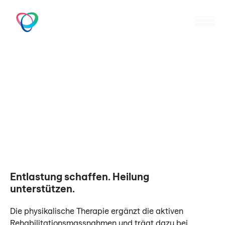
Zum
Inhalt
M
Walzenhausen
springen
Physikalische Therapie
Entlastung schaffen. Heilung
unterstützen.
Die physikalische Therapie ergänzt die aktiven
Rehabilitationsmassnahmen und trägt dazu bei,