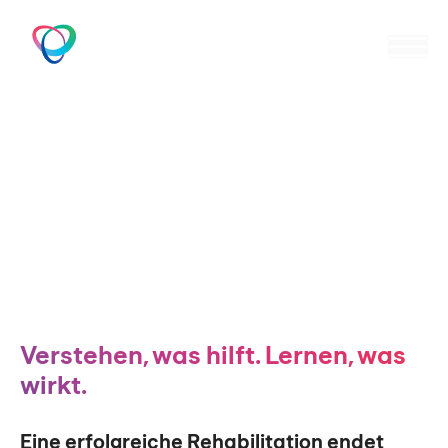
Zum
Inhalt
M
Gais
springen
Beratung & Schulung
Verstehen, was hilft. Lernen, was
wirkt.
Eine erfolgreiche Rehabilitation endet